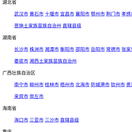
湖北省
武汉市
黄石市
十堰市
宜昌市
襄阳市
鄂州市
荆门市
孝感
恩施土家族苗族自治州
直辖县级
湖南省
长沙市
株洲市
湘潭市
衡阳市
邵阳市
岳阳市
常德市
张家
娄底市
湘西土家族苗族自治州
广西壮族自治区
南宁市
柳州市
桂林市
梧州市
北海市
防城港市
钦州市
贵
来宾市
崇左市
海南省
海口市
三亚市
三沙市
直辖县级
重庆