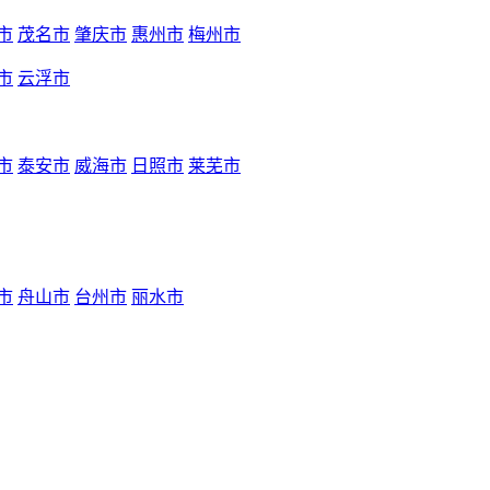
市
茂名市
肇庆市
惠州市
梅州市
市
云浮市
市
泰安市
威海市
日照市
莱芜市
市
舟山市
台州市
丽水市