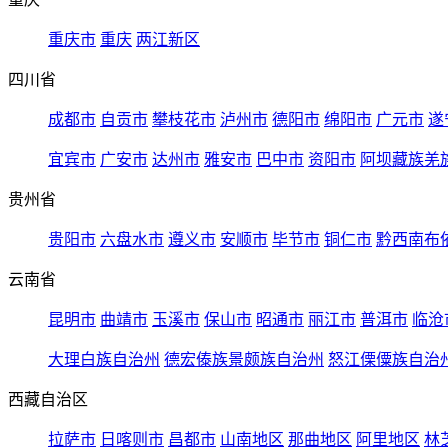
重庆市
重庆
两江新区
四川省
成都市
自贡市
攀枝花市
泸州市
德阳市
绵阳市
广元市
遂
宜宾市
广安市
达州市
雅安市
巴中市
资阳市
阿坝藏族羌
贵州省
贵阳市
六盘水市
遵义市
安顺市
毕节市
铜仁市
黔西南布
云南省
昆明市
曲靖市
玉溪市
保山市
昭通市
丽江市
普洱市
临沧
大理白族自治州
德宏傣族景颇族自治州
怒江傈僳族自治
西藏自治区
拉萨市
日喀则市
昌都市
山南地区
那曲地区
阿里地区
林