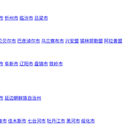
市
忻州市
临汾市
吕梁市
伦贝尔市
巴彦淖尔市
乌兰察布市
兴安盟
锡林郭勒盟
阿拉善盟
市
阜新市
辽阳市
盘锦市
铁岭市
市
延边朝鲜族自治州
春市
佳木斯市
七台河市
牡丹江市
黑河市
绥化市