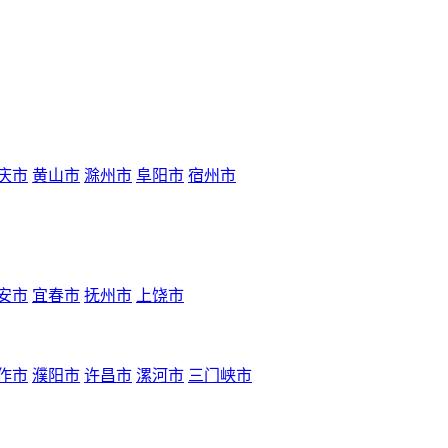
庆市
黄山市
滁州市
阜阳市
宿州市
安市
宜春市
抚州市
上饶市
作市
濮阳市
许昌市
漯河市
三门峡市