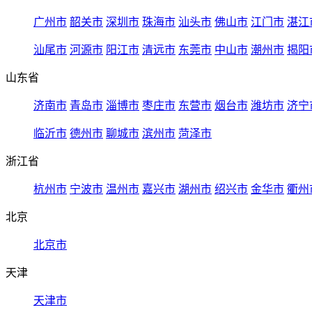
广州市
韶关市
深圳市
珠海市
汕头市
佛山市
江门市
湛江
汕尾市
河源市
阳江市
清远市
东莞市
中山市
潮州市
揭阳
山东省
济南市
青岛市
淄博市
枣庄市
东营市
烟台市
潍坊市
济宁
临沂市
德州市
聊城市
滨州市
菏泽市
浙江省
杭州市
宁波市
温州市
嘉兴市
湖州市
绍兴市
金华市
衢州
北京
北京市
天津
天津市