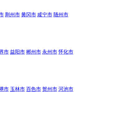
市
荆州市
黄冈市
咸宁市
随州市
界市
益阳市
郴州市
永州市
怀化市
港市
玉林市
百色市
贺州市
河池市