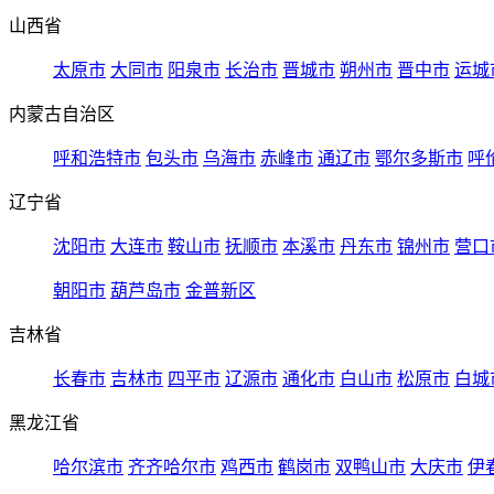
山西省
太原市
大同市
阳泉市
长治市
晋城市
朔州市
晋中市
运城
内蒙古自治区
呼和浩特市
包头市
乌海市
赤峰市
通辽市
鄂尔多斯市
呼
辽宁省
沈阳市
大连市
鞍山市
抚顺市
本溪市
丹东市
锦州市
营口
朝阳市
葫芦岛市
金普新区
吉林省
长春市
吉林市
四平市
辽源市
通化市
白山市
松原市
白城
黑龙江省
哈尔滨市
齐齐哈尔市
鸡西市
鹤岗市
双鸭山市
大庆市
伊