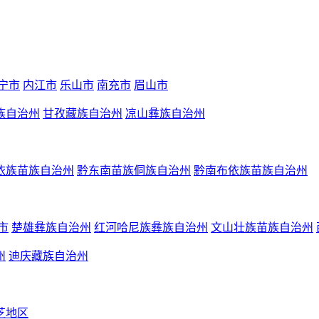
宁市
内江市
乐山市
南充市
眉山市
族自治州
甘孜藏族自治州
凉山彝族自治州
依族苗族自治州
黔东南苗族侗族自治州
黔南布依族苗族自治州
市
楚雄彝族自治州
红河哈尼族彝族自治州
文山壮族苗族自治州
州
迪庆藏族自治州
芝地区