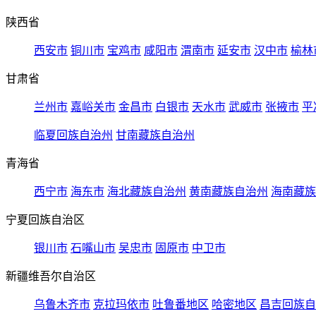
陕西省
西安市
铜川市
宝鸡市
咸阳市
渭南市
延安市
汉中市
榆林
甘肃省
兰州市
嘉峪关市
金昌市
白银市
天水市
武威市
张掖市
平
临夏回族自治州
甘南藏族自治州
青海省
西宁市
海东市
海北藏族自治州
黄南藏族自治州
海南藏族
宁夏回族自治区
银川市
石嘴山市
吴忠市
固原市
中卫市
新疆维吾尔自治区
乌鲁木齐市
克拉玛依市
吐鲁番地区
哈密地区
昌吉回族自