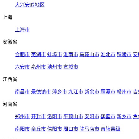
大兴安岭地区
上海
上海市
安徽省
合肥市
芜湖市
蚌埠市
淮南市
马鞍山市
淮北市
铜陵市
安
六安市
亳州市
池州市
宣城市
江西省
南昌市
景德镇市
萍乡市
九江市
新余市
鹰潭市
赣州市
吉
河南省
郑州市
开封市
洛阳市
平顶山市
安阳市
鹤壁市
新乡市
焦
南阳市
商丘市
信阳市
周口市
驻马店市
直辖县级